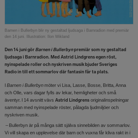
Barnen i Bullerbyn blir ny gestaltad ljudsaga i Barnradion med premiär
den 14 juni. Illustration: Ilon Wikland
Den 14 juni gör
Barnen i Bullerbyn
premiär som ny gestaltad
ljudsaga i Barnradion. Med Astrid Lindgrens egen röst,
nyinspelade roller och nyskriven musik bjuder Sveriges
Radio in till ett sommarlov där fantasin får ta plats.
I
Barnen i Bullerbyn
möter vi Lisa, Lasse, Bosse, Britta, Anna
och Olle, vars dagar fylls av lekar, hemligheter och små
äventyr. I 14 avsnitt vävs
Astrid Lindgrens
originalinspelningar
samman med nyinspelade röster, pålagda ljudmiljöer och
nyskriven musik.
– Bullerbyn är på många sätt själva sinnebilden av sommarlov.
Vi vill skapa en upplevelse där barn och vuxna får kliva rakt in i