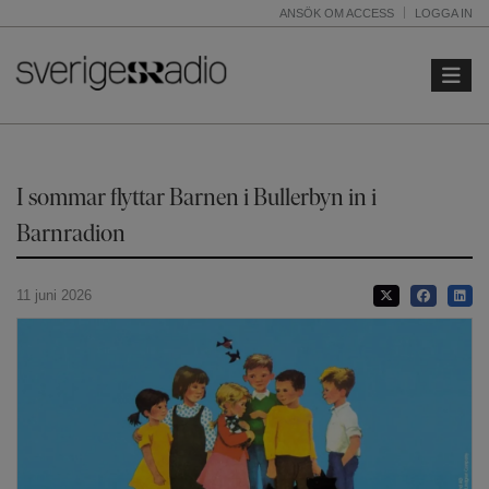
ANSÖK OM ACCESS
LOGGA IN
Toggle 
I sommar flyttar Barnen i Bullerbyn in i
Barnradion
11 juni 2026