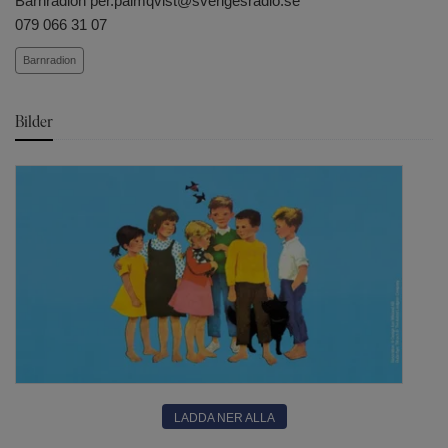
Barnradion per.palmqvist@sverigesradio.se
079 066 31 07
Barnradion
Bilder
LADDA NER ALLA