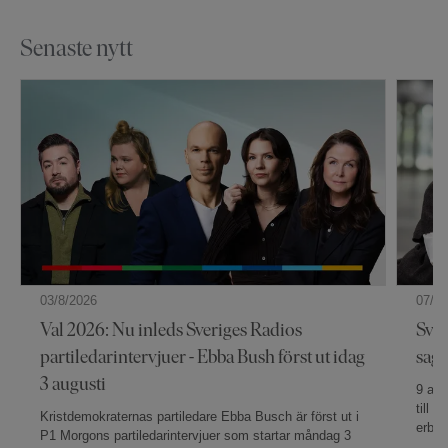
Senaste nytt
03/8/2026
07/7/
Val 2026: Nu inleds Sveriges Radios
Sver
partiledarintervjuer - Ebba Bush först ut idag
sag
3 augusti
9 av 
till 
Kristdemokraternas partiledare Ebba Busch är först ut i
erbju
P1 Morgons partiledarintervjuer som startar måndag 3
Sveri