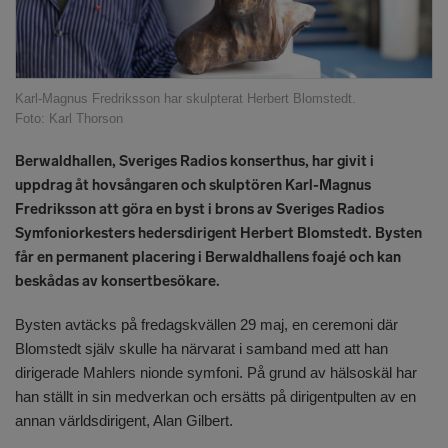
Karl-Magnus Fredriksson har skulpterat Herbert Blomstedt.
Foto: Karl Thorson
Berwaldhallen, Sveriges Radios konserthus, har givit i
uppdrag åt hovsångaren och skulptören Karl-Magnus
Fredriksson att göra en byst i brons av Sveriges Radios
Symfoniorkesters hedersdirigent Herbert Blomstedt. Bysten
får en permanent placering i Berwaldhallens foajé och kan
beskådas av konsertbesökare.
Bysten avtäcks på fredagskvällen 29 maj, en ceremoni där
Blomstedt själv skulle ha närvarat i samband med att han
dirigerade Mahlers nionde symfoni. På grund av hälsoskäl har
han ställt in sin medverkan och ersätts på dirigentpulten av en
annan världsdirigent, Alan Gilbert.