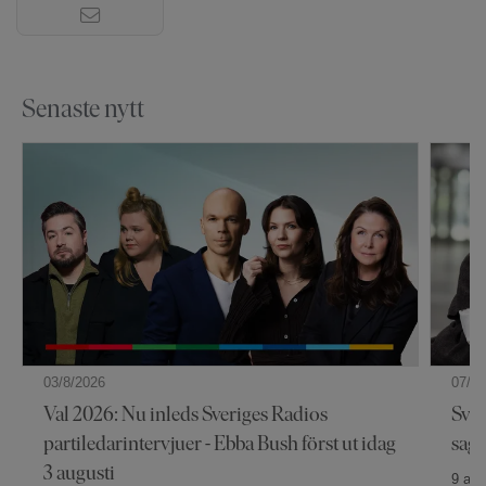
Senaste nytt
03/8/2026
07/7/
Val 2026: Nu inleds Sveriges Radios
Sver
partiledarintervjuer - Ebba Bush först ut idag
sag
3 augusti
9 av 