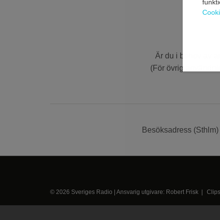
funkt
Cooki
Är du i behov av a
(För övrig användni
Besöksadress (Sthlm) 
© 2026 Sveriges Radio | Ansvarig utgivare: Robert Frisk |
Clip