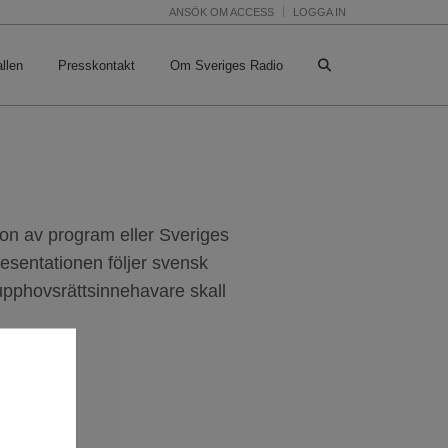
ANSÖK OM ACCESS
LOGGA IN
llen
Presskontakt
Om Sveriges Radio
on av program eller Sveriges
resentationen följer svensk
 upphovsrättsinnehavare skall
dio.