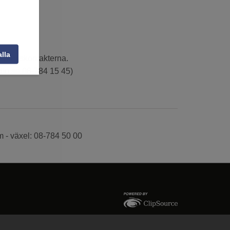
alla
v presskontakterna.
dio.se 08-784 15 45)
 - växel: 08-784 50 00