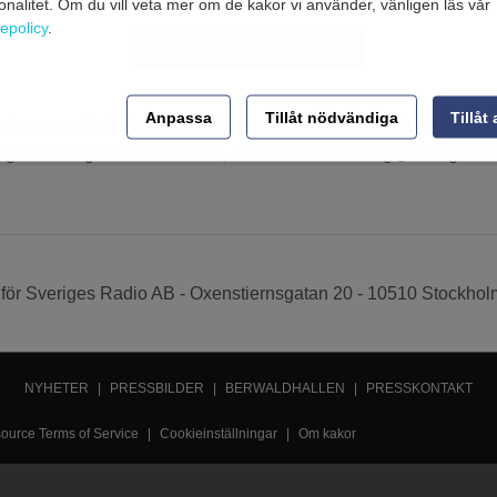
ionalitet. Om du vill veta mer om de kakor vi använder, vänligen läs vår
epolicy
.
Mediagalleri Sveriges radio
Anpassa
Tillåt nödvändiga
Tillåt 
foto@sverigesradio.se
ndra pressbilder, kontakta
eller någon a
ng av Sveriges Radios bilder, kontakta licensiering@sverigesra
för Sveriges Radio AB - Oxenstiernsgatan 20 - 10510 Stockholm
NYHETER
|
PRESSBILDER
|
BERWALDHALLEN
|
PRESSKONTAKT
source Terms of Service
|
Cookieinställningar
|
Om kakor