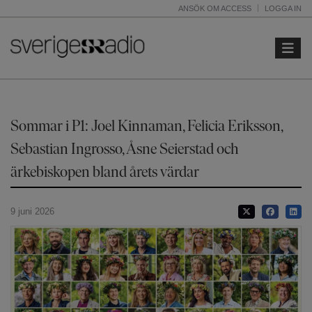
ANSÖK OM ACCESS
LOGGA IN
Toggle 
Sommar i P1: Joel Kinnaman, Felicia Eriksson,
Sebastian Ingrosso, Åsne Seierstad och
ärkebiskopen bland årets värdar
9 juni 2026