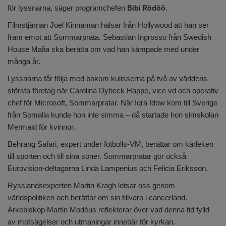
för lyssnarna, säger programchefen
Bibi Rödöö
.
Filmstjärnan Joel Kinnaman hälsar från Hollywood att han ser
fram emot att Sommarprata. Sebastian Ingrosso från Swedish
House Mafia ska berätta om vad han kämpade med under
många år.
Lyssnarna får följa med bakom kulisserna på två av världens
största företag när Carolina Dybeck Happe, vice vd och operativ
chef för Microsoft, Sommarpratar. När Iqra Idow kom till Sverige
från Somalia kunde hon inte simma – då startade hon simskolan
Mermaid för kvinnor.
Behrang Safari, expert under fotbolls-VM, berättar om kärleken
till sporten och till sina söner. Sommarpratar gör också
Eurovision-deltagarna Linda Lampenius och Felicia Eriksson.
Rysslandsexperten Martin Kragh lotsar oss genom
världspolitiken och berättar om sin tillvaro i cancerland.
Ärkebiskop Martin Modéus reflekterar över vad denna tid fylld
av motsägelser och utmaningar innebär för kyrkan.