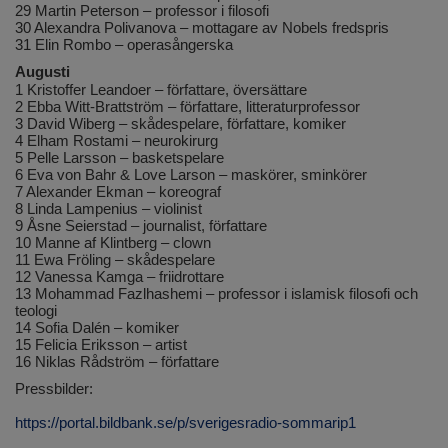
29 Martin Peterson – professor i filosofi
30 Alexandra Polivanova – mottagare av Nobels fredspris
31 Elin Rombo – operasångerska
Augusti
1 Kristoffer Leandoer – författare, översättare
2 Ebba Witt-Brattström – författare, litteraturprofessor
3 David Wiberg – skådespelare, författare, komiker
4 Elham Rostami – neurokirurg
5 Pelle Larsson – basketspelare
6 Eva von Bahr & Love Larson – maskörer, sminkörer
7 Alexander Ekman – koreograf
8 Linda Lampenius – violinist
9 Åsne Seierstad – journalist, författare
10 Manne af Klintberg – clown
11 Ewa Fröling – skådespelare
12 Vanessa Kamga – friidrottare
13 Mohammad Fazlhashemi – professor i islamisk filosofi och
teologi
14 Sofia Dalén – komiker
15 Felicia Eriksson – artist
16 Niklas Rådström – författare
Pressbilder:
https://portal.bildbank.se/p/sverigesradio-sommarip1