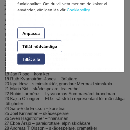
funktionalitet. Om du vill veta mer om de kakor vi
4 Olof Wretling – komiker
5 Marie Göranzon – skådespelare
använder, vänligen läs vår
Cookiepolicy
.
6 Erika Bjerström – journalist
7 Behrang Safari – fd fotbollsspelare, agent
8 Sebastian Siemiatkowski – grundare och vd Klarna
9 Evelyn Mok – komiker
Anpassa
10 Carl Skau – tf chef FN:s livsmedelsprogram
11 Amanda Jansson – skådespelare
12 Martin Modéus – ärkebiskop
Tillåt nödvändiga
13 Emil Hansius – youtuber
14 Ebba Kleberg von Sydow – journalist, hovexpert
15 Bettan Byvald – socialarbetare
Tillåt alla
16 Elaf Ali – journalist, författare
17 Anders Rosengren – läkare, professor i molekylär medicin
18 Jan Rippe – komiker
19 Ruth Kvarnström-Jones – författare
20 Iqra Idow – siminstruktör, grundare Mermaid simskola
21 Maria Sid – skådespelare, teaterchef
22 Robin Larmérus – Lyssnarnas Sommarvärd, brandman
23 Kajsa Ollongren – EU:s särskilda representant för mänskliga
rättigheter
24 Sara-Vide Ericson – konstnär
25 Joel Kinnaman – skådespelare
26 Sven Hagströmer – finansman
27 Ebba Årsjö – paraidrottare, alpin skidåkare
28 Andreas T Olsson – skådespelare, dramatiker