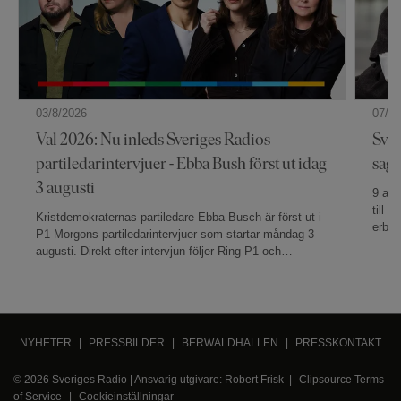
03/8/2026
07/7/
Val 2026: Nu inleds Sveriges Radios
Sver
partiledarintervjuer - Ebba Bush först ut idag
sag
3 augusti
9 av 
till 
Kristdemokraternas partiledare Ebba Busch är först ut i
erbju
P1 Morgons partiledarintervjuer som startar måndag 3
Sveri
augusti. Direkt efter intervjun följer Ring P1 och
somma
lyssnare är välkomna att ringa in och ställa sina frågor
att l
direkt till partiledaren. P4 Extra startar sina utfrågningar
toppa
17 augusti och Morgonpasset i P3 18 augusti. Valvaka
sker i P1 13 september och den 14 september kan man
följa resultaträkningen och få de senaste analyserna i
NYHETER
|
PRESSBILDER
|
BERWALDHALLEN
|
PRESSKONTAKT
Valvakna i P1 Morgon.
© 2026 Sveriges Radio | Ansvarig utgivare: Robert Frisk |
Clipsource Terms
of Service
|
Cookieinställningar