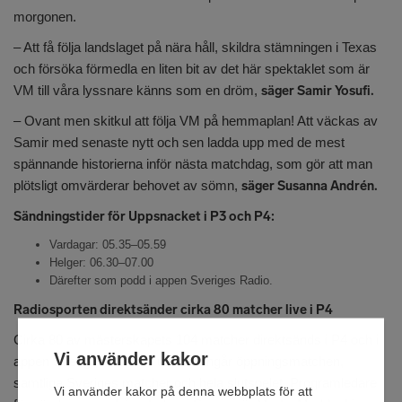
morgonen.
– Att få följa landslaget på nära håll, skildra stämningen i Texas
och försöka förmedla en liten bit av det här spektaklet som är
VM till våra lyssnare känns som en dröm,
säger Samir Yosufi.
– Ovant men skitkul att följa VM på hemmaplan! Att väckas av
Samir med senaste nytt och sen ladda upp med de mest
spännande historierna inför nästa matchdag, som gör att man
plötsligt omvärderar behovet av sömn,
säger Susanna Andrén.
Sändningstider för Uppsnacket i P3 och P4:
Vardagar: 05.35–05.59
Helger: 06.30–07.00
Därefter som podd i appen Sveriges Radio.
Radiosporten direktsänder cirka 80 matcher live i P4
Cirka 80 av mästerskapets 104 matcher direktsänds i P4 och i
Vi använder kakor
appen Sveriges Radio. I utbudet ingår öppningsmatchen,
samtliga Sveriges matcher och hela slutspelet. Programledare
Vi använder kakor på denna webbplats för att