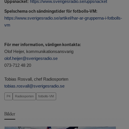
Uppsnacket
:
https://www.sverigesradio.se/uppsnacket
Spelschema och sändningstider för fotbolls-VM:
https://www.sverigesradio.se/artikel/har-ar-grupperna-i-fotbolls-
vm
För mer information, vänligen kontakta:
Olof Heijer, kommunikationsansvarig
olof.heijer@sverigesradio.se
073-712 48 20
Tobias Rosvall, chef Radiosporten
tobias.rosvall@sverigesradio.se
P4
Radiosporten
fotbolls-VM
Bilder