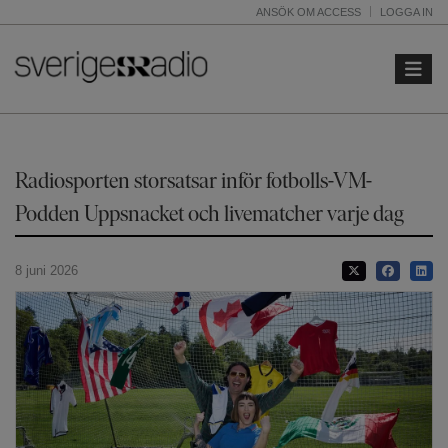
ANSÖK OM ACCESS
LOGGA IN
Toggle 
Radiosporten storsatsar inför fotbolls-VM-
Podden Uppsnacket och livematcher varje dag
8 juni 2026