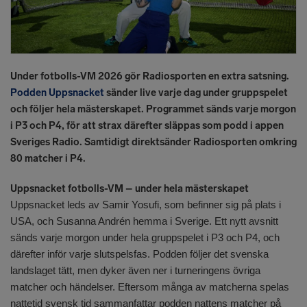
Under fotbolls-VM 2026 gör Radiosporten en extra satsning.
Podden Uppsnacket
sänder live varje dag under gruppspelet
och följer hela mästerskapet. Programmet sänds varje morgon
i P3 och P4, för att strax därefter släppas som podd i appen
Sveriges Radio. Samtidigt direktsänder Radiosporten omkring
80 matcher i P4.
Uppsnacket fotbolls-VM – under hela mästerskapet
Uppsnacket leds av Samir Yosufi, som befinner sig på plats i
USA, och Susanna Andrén hemma i Sverige. Ett nytt avsnitt
sänds varje morgon under hela gruppspelet i P3 och P4, och
därefter inför varje slutspelsfas. Podden följer det svenska
landslaget tätt, men dyker även ner i turneringens övriga
matcher och händelser. Eftersom många av matcherna spelas
nattetid svensk tid sammanfattar podden nattens matcher på