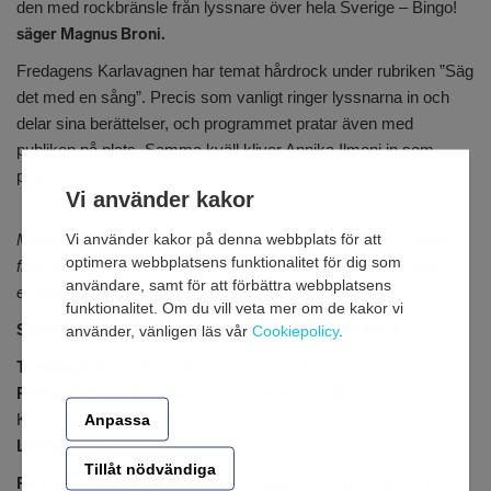
den med rockbränsle från lyssnare över hela Sverige – Bingo!
säger Magnus Broni.
Fredagens Karlavagnen har temat hårdrock under rubriken ”Säg
det med en sång”. Precis som vanligt ringer lyssnarna in och
delar sina berättelser, och programmet pratar även med
publiken på plats. Samma kväll kliver Annika Ilmoni in som
programledare för P4 Live.
Vi använder kakor
Mellan den 4 och 6 juni sänder P4 Live från festivalen. Direkt
Vi använder kakor på denna webbplats för att
optimera webbplatsens funktionalitet för dig som
från festivalområdet får lyssnarna följa med backstage med
användare, samt för att förbättra webbplatsens
exklusiva intervjuer, livemusik och fullt ös!
funktionalitet. Om du vill veta mer om de kakor vi
Sändningstider: Lyssna på P4 Live från Sweden Rock
använder, vänligen läs vår
Cookiepolicy
.
Torsdag 4/6:
17.35-18.45 och 21.15-22.15
Fredag 5/6:
17.35-18.40 programledare Annika Ilmoni och
Karlavagnen 21:40-24:00
Anpassa
Lördag 6/6:
19.03-22.00
Tillåt nödvändiga
P4 Live
från Sweden Rock finns i appen Sveriges Radio i 30