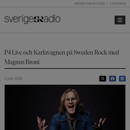
ANSÖK OM ACCESS
LOGGA IN
Toggle 
P4 Live och Karlavagnen på Sweden Rock med
Magnus Broni
1 juni 2026