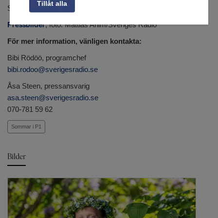
Tillåt alla
Sveriges Radios app. Poddversion släpps kl. 07.00.
Pressbilder
, foto: Mattias Ahlm/Sveriges Radio
För mer information, vänligen kontakta:
Bibi Rödöö, programchef
bibi.rodoo@sverigesradio.se
Åsa Steen, pressansvarig
asa.steen@sverigesradio.se
070-781 59 62
Sommar i P1
Bilder