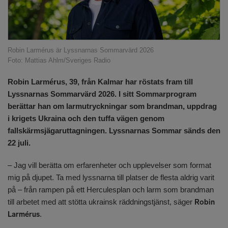
Robin Larmérus är Lyssnarnas Sommarvärd 2026
Foto: Mattias Ahlm/Sveriges Radio
Robin Larmérus, 39, från Kalmar har röstats fram till
Lyssnarnas Sommarvärd 2026. I sitt Sommarprogram
berättar han om larmutryckningar som brandman, uppdrag
i krigets Ukraina och den tuffa vägen genom
fallskärmsjägaruttagningen. Lyssnarnas Sommar sänds den
22 juli.
– Jag vill berätta om erfarenheter och upplevelser som format
mig på djupet. Ta med lyssnarna till platser de flesta aldrig varit
på – från rampen på ett Herculesplan och larm som brandman
till arbetet med att stötta ukrainsk räddningstjänst, säger
Robin
Larmérus
.